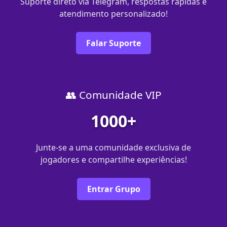
Suporte direto via Telegram, respostas rápidas e
atendimento personalizado!
Falar Suporte
👥 Comunidade VIP
1000+
Junte-se a uma comunidade exclusiva de
jogadores e compartilhe experiências!
Entrar Grupo