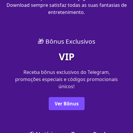
Download sempre satisfaz todas as suas fantasias de
entretenimento.
🎁 Bônus Exclusivos
VIP
Receba bônus exclusivos do Telegram,
promoções especiais e códigos promocionais
únicos!
Ver Bônus