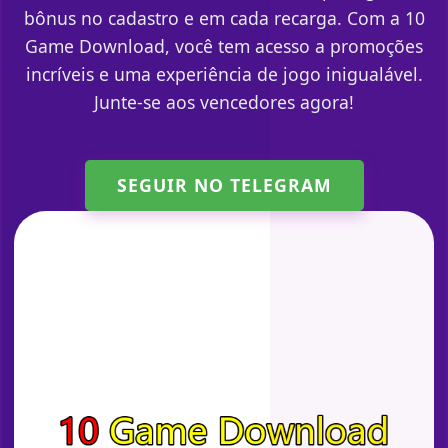
bônus no cadastro e em cada recarga. Com a 10
Game Download, você tem acesso a promoções
incríveis e uma experiência de jogo inigualável.
Junte-se aos vencedores agora!
SEGUIR NO TELEGRAM