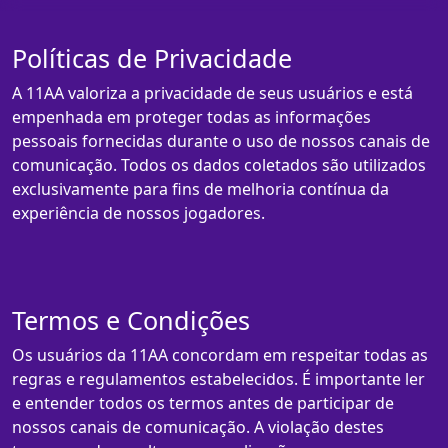
Políticas de Privacidade
A 11AA valoriza a privacidade de seus usuários e está
empenhada em proteger todas as informações
pessoais fornecidas durante o uso de nossos canais de
comunicação. Todos os dados coletados são utilizados
exclusivamente para fins de melhoria contínua da
experiência de nossos jogadores.
Termos e Condições
Os usuários da 11AA concordam em respeitar todas as
regras e regulamentos estabelecidos. É importante ler
e entender todos os termos antes de participar de
nossos canais de comunicação. A violação destes