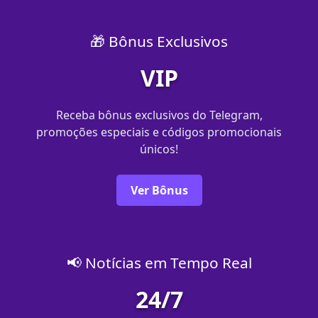
🎁 Bônus Exclusivos
VIP
Receba bônus exclusivos do Telegram,
promoções especiais e códigos promocionais
únicos!
Ver Bônus
📢 Notícias em Tempo Real
24/7