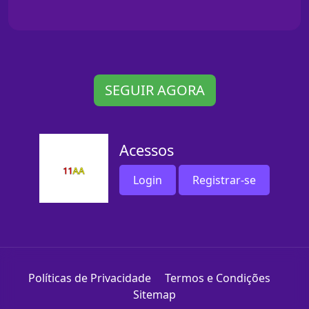
SEGUIR AGORA
Acessos
Login
Registrar-se
Políticas de Privacidade
Termos e Condições
Sitemap