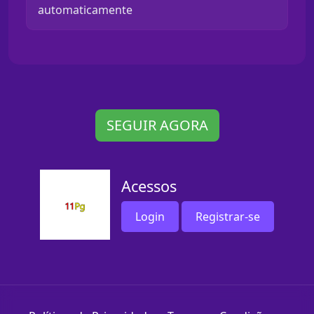
automaticamente
SEGUIR AGORA
Acessos
Login
Registrar-se