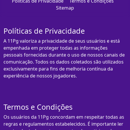
Políticas de Privacidade
Termos e Condições
Sitemap
Políticas de Privacidade
A 11Pg valoriza a privacidade de seus usuários e está
empenhada em proteger todas as informações
pessoais fornecidas durante o uso de nossos canais de
comunicação. Todos os dados coletados são utilizados
exclusivamente para fins de melhoria contínua da
experiência de nossos jogadores.
Termos e Condições
Os usuários da 11Pg concordam em respeitar todas as
regras e regulamentos estabelecidos. É importante ler