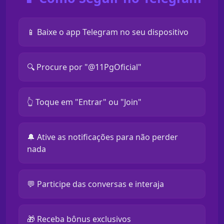
📱 Baixe o app Telegram no seu dispositivo
🔍 Procure por "@11PgOficial"
👆 Toque em "Entrar" ou "Join"
🔔 Ative as notificações para não perder
nada
💬 Participe das conversas e interaja
🎁 Receba bônus exclusivos