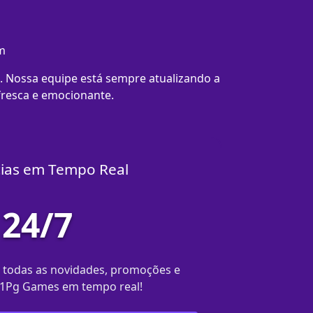
m
. Nossa equipe está sempre atualizando a
fresca e emocionante.
cias em Tempo Real
24/7
e todas as novidades, promoções e
11Pg Games em tempo real!