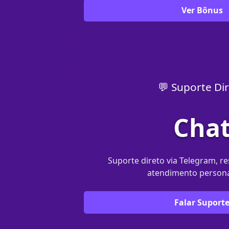
Ver Bônus
💬 Suporte Di
Cha
Suporte direto via Telegram, r
atendimento persona
Falar Suport