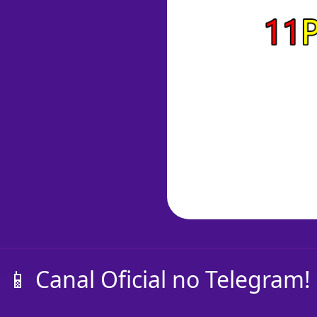
📱 Canal Oficial no Telegram!