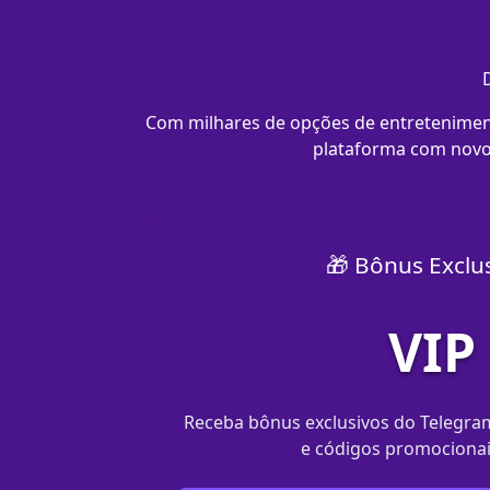
Com milhares de opções de entretenimen
plataforma com novos
🎁 Bônus Exclu
VIP
Receba bônus exclusivos do Telegra
e códigos promocionai