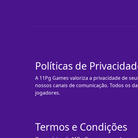
Políticas de Privacida
A 11Pg Games valoriza a privacidade de se
nossos canais de comunicação. Todos os dad
jogadores.
Termos e Condições