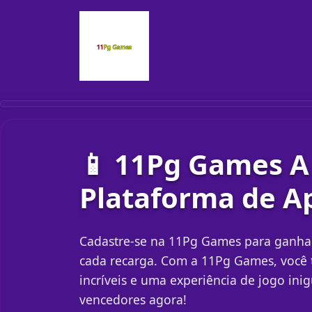
📱 11Pg Games A
Plataforma de A
Cadastre-se na 11Pg Games para ganha
cada recarga. Com a 11Pg Games, você
incríveis e uma experiência de jogo inig
vencedores agora!