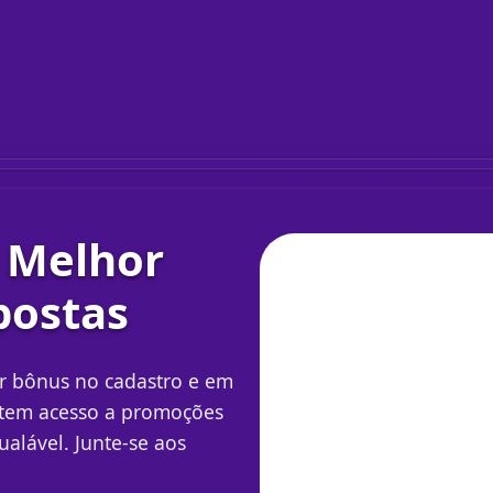
 Melhor
postas
r bônus no cadastro e em
 tem acesso a promoções
ualável. Junte-se aos