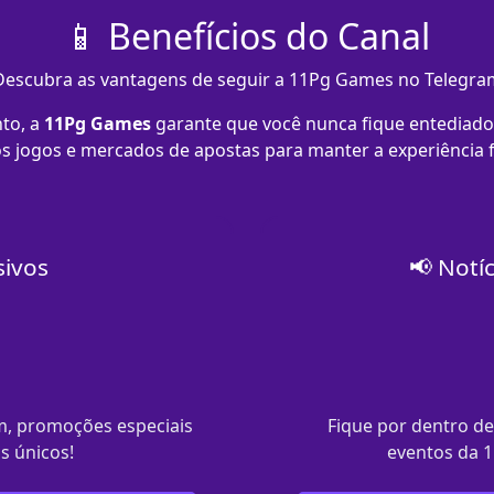
📱 Benefícios do Canal
Descubra as vantagens de seguir a 11Pg Games no Telegra
to, a
11Pg Games
garante que você nunca fique entediado
 jogos e mercados de apostas para manter a experiência 
sivos
📢 Notí
m, promoções especiais
Fique por dentro d
s únicos!
eventos da 