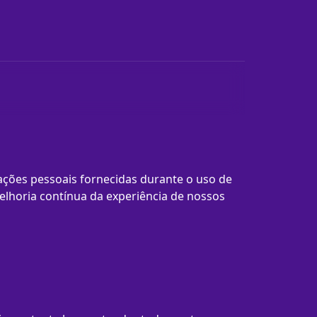
ações pessoais fornecidas durante o uso de
elhoria contínua da experiência de nossos