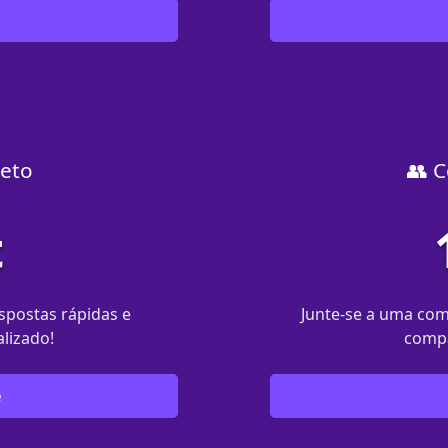
reto
👥 
t
espostas rápidas e
Junte-se a uma com
lizado!
compa
e