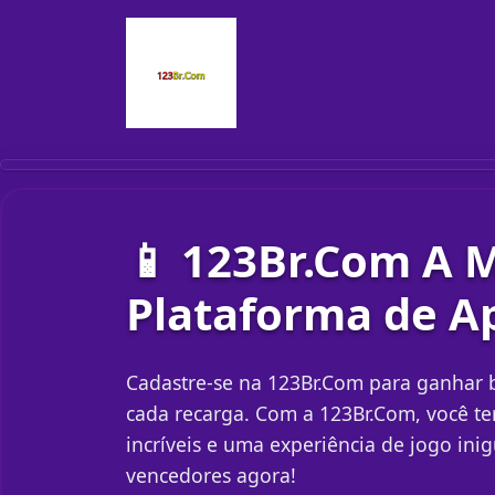
📱 123Br.Com A 
Plataforma de A
Cadastre-se na 123Br.Com para ganhar 
cada recarga. Com a 123Br.Com, você t
incríveis e uma experiência de jogo inig
vencedores agora!