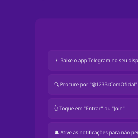
📱 Baixe o app Telegram no seu disp
🔍 Procure por "@123Br.ComOficial"
👆 Toque em "Entrar" ou "Join"
🔔 Ative as notificações para não p