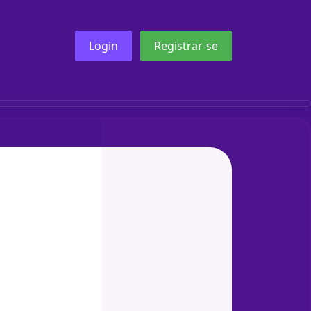
Login
Registrar-se