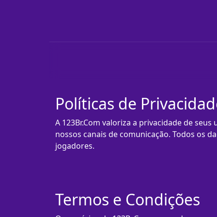
Políticas de Privacida
A 123Br.Com valoriza a privacidade de seus
nossos canais de comunicação. Todos os dad
jogadores.
Termos e Condições