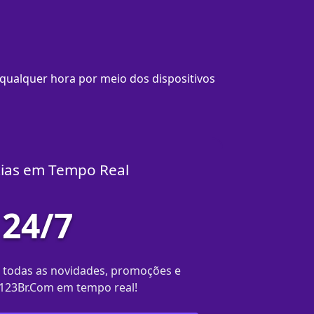
qualquer hora por meio dos dispositivos
cias em Tempo Real
24/7
e todas as novidades, promoções e
 123Br.Com em tempo real!