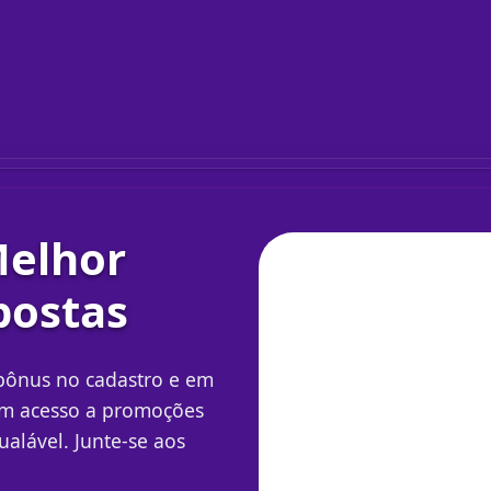
Melhor
postas
bônus no cadastro e em
em acesso a promoções
ualável. Junte-se aos