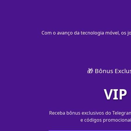
Com o avanço da tecnologia móvel, os j
🎁 Bônus Exclu
VIP
Receba bônus exclusivos do Telegra
e códigos promocionai