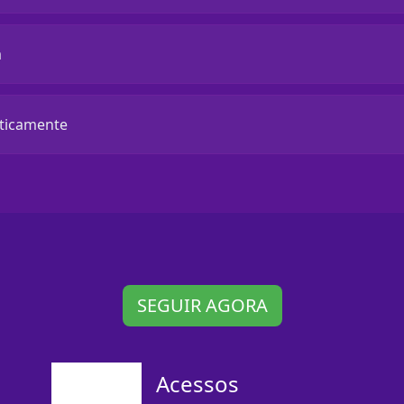
a
aticamente
SEGUIR AGORA
Acessos