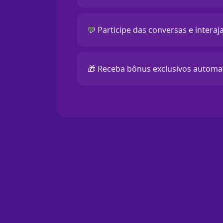
💬 Participe das conversas e interaj
🎁 Receba bônus exclusivos autom