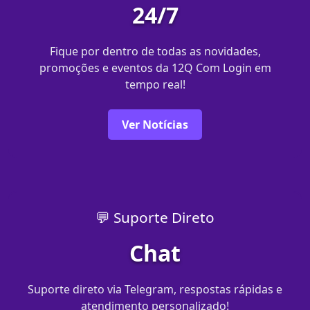
24/7
Fique por dentro de todas as novidades,
promoções e eventos da 12Q Com Login em
tempo real!
Ver Notícias
💬 Suporte Direto
Chat
Suporte direto via Telegram, respostas rápidas e
atendimento personalizado!