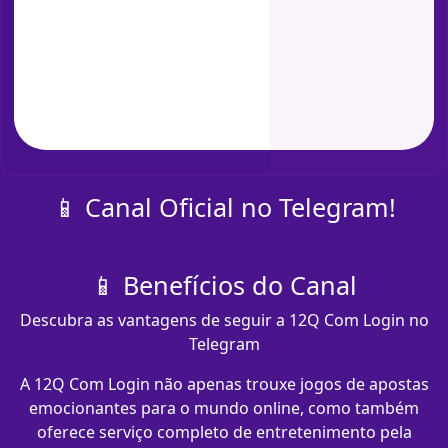
📱 Canal Oficial no Telegram!
📱 Benefícios do Canal
Descubra as vantagens de seguir a 12Q Com Login no
Telegram
A 12Q Com Login não apenas trouxe jogos de apostas
emocionantes para o mundo online, como também
oferece serviço completo de entretenimento pela