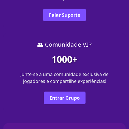
Falar Suporte
👥 Comunidade VIP
1000+
Junte-se a uma comunidade exclusiva de
jogadores e compartilhe experiências!
Entrar Grupo