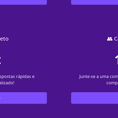
reto
👥 
t
espostas rápidas e
Junte-se a uma com
lizado!
compa
e