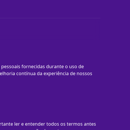
 pessoais fornecidas durante o uso de
elhoria contínua da experiência de nossos
tante ler e entender todos os termos antes