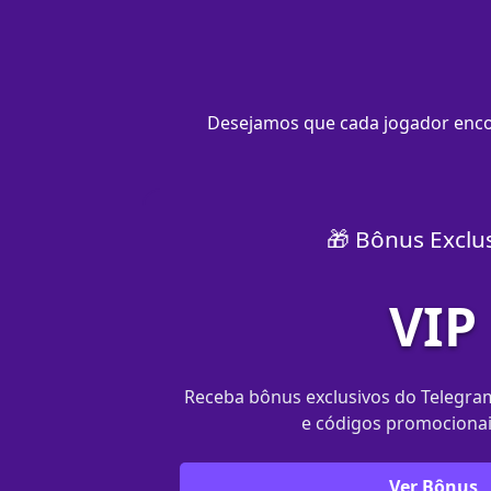
Desejamos que cada jogador encon
🎁 Bônus Exclu
VIP
Receba bônus exclusivos do Telegra
e códigos promocionai
Ver Bônus