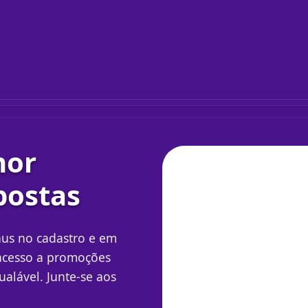
hor
postas
us no cadastro e em
acesso a promoções
ualável. Junte-se aos