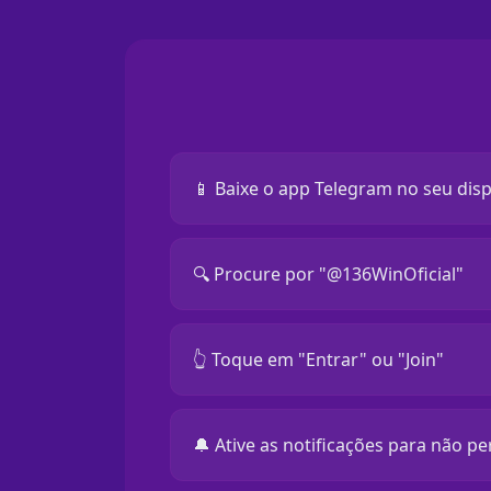
📱 Baixe o app Telegram no seu disp
🔍 Procure por "@136WinOficial"
👆 Toque em "Entrar" ou "Join"
🔔 Ative as notificações para não p