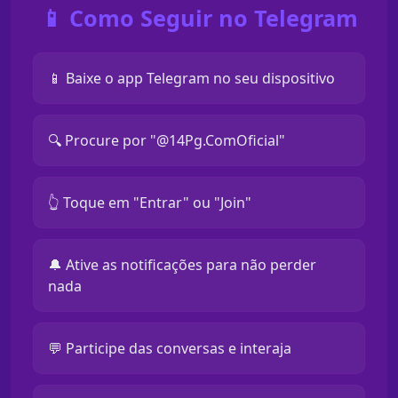
📱 Como Seguir no Telegram
📱 Baixe o app Telegram no seu dispositivo
🔍 Procure por "@14Pg.ComOficial"
👆 Toque em "Entrar" ou "Join"
🔔 Ative as notificações para não perder
nada
💬 Participe das conversas e interaja