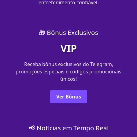
entretenimento confiável.
🎁 Bônus Exclusivos
VIP
Receba bônus exclusivos do Telegram,
promoções especiais e códigos promocionais
únicos!
Ver Bônus
📢 Notícias em Tempo Real