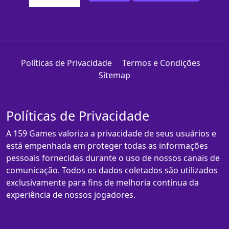
Políticas de Privacidade
Termos e Condições
Sitemap
Políticas de Privacidade
A 159 Games valoriza a privacidade de seus usuários e
está empenhada em proteger todas as informações
pessoais fornecidas durante o uso de nossos canais de
comunicação. Todos os dados coletados são utilizados
exclusivamente para fins de melhoria contínua da
experiência de nossos jogadores.