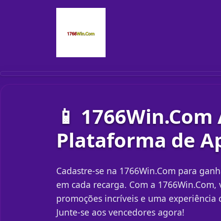
📱 1766Win.Com 
Plataforma de A
Cadastre-se na 1766Win.Com para ganh
em cada recarga. Com a 1766Win.Com, 
promoções incríveis e uma experiência d
Junte-se aos vencedores agora!