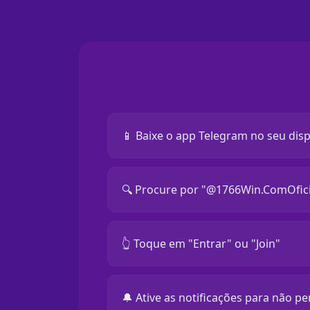
📱 Baixe o app Telegram no seu disp
🔍 Procure por "@1766Win.ComOfici
👆 Toque em "Entrar" ou "Join"
🔔 Ative as notificações para não p