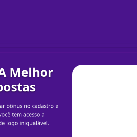
A Melhor
postas
ar bônus no cadastro e
você tem acesso a
e jogo inigualável.