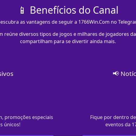
📱 Benefícios do Canal
escubra as vantagens de seguir a 1766Win.Com no Telegr
reúne diversos tipos de jogos e milhares de jogadores da
compartilham para se divertir ainda mais.
sivos
📢 Notí
m, promoções especiais
Fique por dentro d
s únicos!
eventos da 1