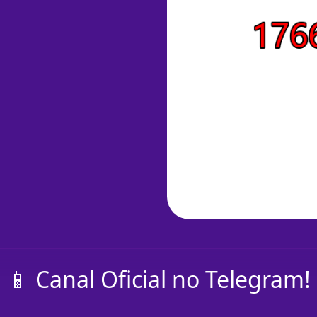
📱 Canal Oficial no Telegram!