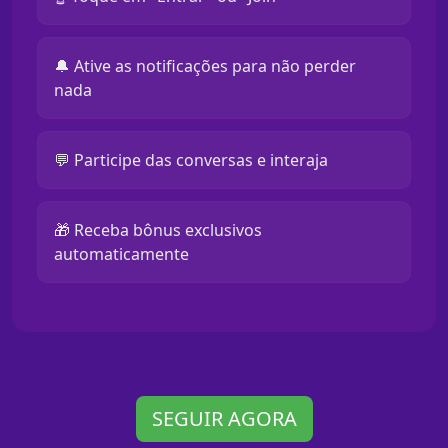
🔔 Ative as notificações para não perder
nada
💬 Participe das conversas e interaja
🎁 Receba bônus exclusivos
automaticamente
SEGUIR AGORA