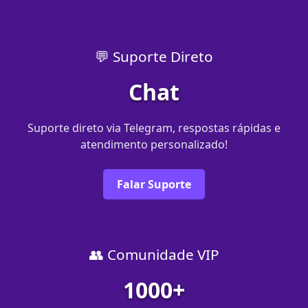
💬 Suporte Direto
Chat
Suporte direto via Telegram, respostas rápidas e
atendimento personalizado!
Falar Suporte
👥 Comunidade VIP
1000+