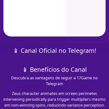
📱 Canal Oficial no Telegram!
📱 Benefícios do Canal
Descubra as vantagens de seguir a 17Game no
Telegram
Zeus character animates em screen perimeter,
intervening periodically para trigger multipliers mesmo
em non-winning spins, reduzindo variance perception.