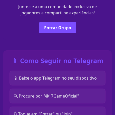
Junte-se a uma comunidade exclusiva de
jogadores e compartilhe experiências!
Entrar Grupo
📱 Como Seguir no Telegram
📱 Baixe o app Telegram no seu dispositivo
🔍 Procure por "@17GameOficial"
👆 Toque em "Entrar" ou "Join"