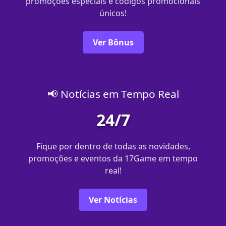
promoções especiais e códigos promocionais
únicos!
Ver Bônus
📢 Notícias em Tempo Real
24/7
Fique por dentro de todas as novidades,
promoções e eventos da 17Game em tempo
real!
Ver Notícias