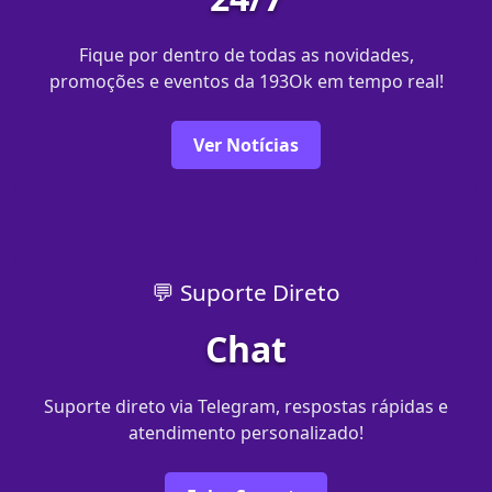
Fique por dentro de todas as novidades,
promoções e eventos da 193Ok em tempo real!
Ver Notícias
💬 Suporte Direto
Chat
Suporte direto via Telegram, respostas rápidas e
atendimento personalizado!