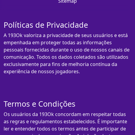
Sitemap
Políticas de Privacidade
A 193Ok valoriza a privacidade de seus usuários e está
empenhada em proteger todas as informações
pessoais fornecidas durante o uso de nossos canais de
comunicação. Todos os dados coletados são utilizados
exclusivamente para fins de melhoria contínua da
experiência de nossos jogadores.
Termos e Condições
Os usuários da 193Ok concordam em respeitar todas
as regras e regulamentos estabelecidos. É importante
ler e entender todos os termos antes de participar de