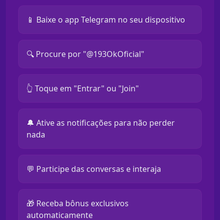
📱 Baixe o app Telegram no seu dispositivo
🔍 Procure por "@193OkOficial"
👆 Toque em "Entrar" ou "Join"
🔔 Ative as notificações para não perder
nada
💬 Participe das conversas e interaja
🎁 Receba bônus exclusivos
automaticamente