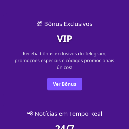
🎁 Bônus Exclusivos
VIP
Receba bônus exclusivos do Telegram,
promoções especiais e códigos promocionais
únicos!
Ver Bônus
📢 Notícias em Tempo Real
24/7