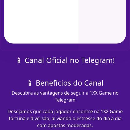
📱 Canal Oficial no Telegram!
📱 Benefícios do Canal
Descubra as vantagens de seguir a 1XX Game no
Telegram
Desejamos que cada jogador encontre na 1XX Game
fortuna e diversão, aliviando o estresse do dia a dia
com apostas moderadas.