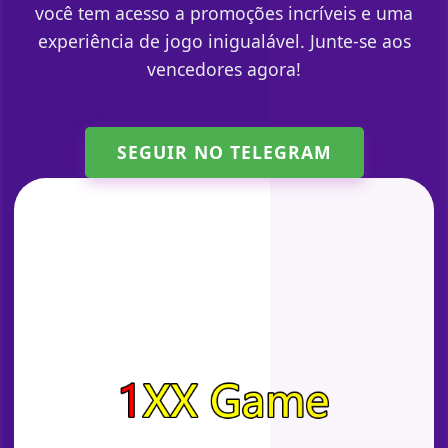
você tem acesso a promoções incríveis e uma
experiência de jogo inigualável. Junte-se aos
vencedores agora!
SEGUIR NO TELEGRAM