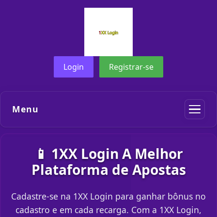
Login
Registrar-se
Menu
📱 1XX Login A Melhor
Plataforma de Apostas
Cadastre-se na 1XX Login para ganhar bônus no
cadastro e em cada recarga. Com a 1XX Login,