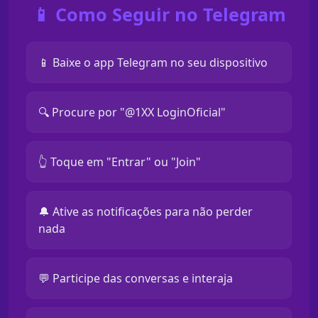
📱 Como Seguir no Telegram
📱 Baixe o app Telegram no seu dispositivo
🔍 Procure por "@1XX LoginOficial"
👆 Toque em "Entrar" ou "Join"
🔔 Ative as notificações para não perder
nada
💬 Participe das conversas e interaja