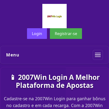
Login
Registrar-se
Menu
📱 2007Win Login A Melhor
Plataforma de Apostas
Cadastre-se na 2007Win Login para ganhar bônus
no cadastro e em cada recarga. Com a 2007Win