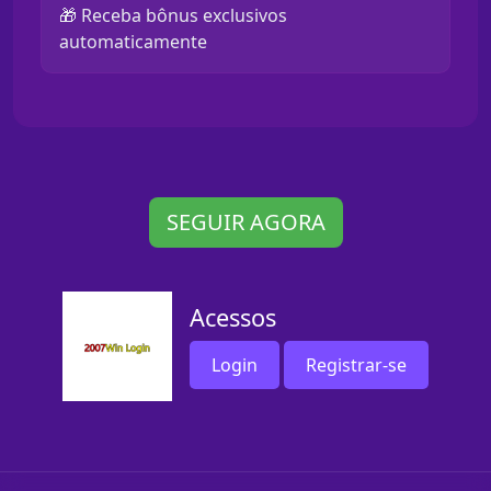
🎁 Receba bônus exclusivos
automaticamente
SEGUIR AGORA
Acessos
Login
Registrar-se