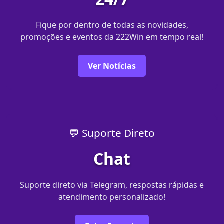
Fique por dentro de todas as novidades,
promoções e eventos da 222Win em tempo real!
Ver Notícias
💬 Suporte Direto
Chat
Suporte direto via Telegram, respostas rápidas e
atendimento personalizado!