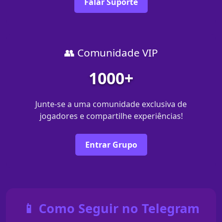
Falar Suporte
👥 Comunidade VIP
1000+
Junte-se a uma comunidade exclusiva de
jogadores e compartilhe experiências!
Entrar Grupo
📱 Como Seguir no Telegram