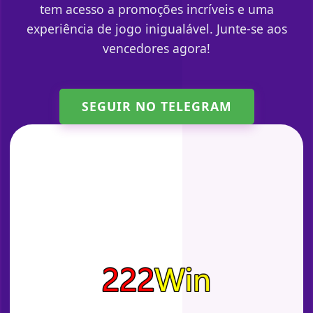
tem acesso a promoções incríveis e uma
experiência de jogo inigualável. Junte-se aos
vencedores agora!
SEGUIR NO TELEGRAM