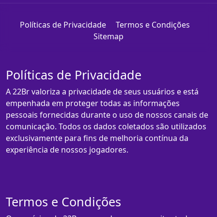
Políticas de Privacidade
Termos e Condições
Sitemap
Políticas de Privacidade
A 22Br valoriza a privacidade de seus usuários e está
empenhada em proteger todas as informações
pessoais fornecidas durante o uso de nossos canais de
comunicação. Todos os dados coletados são utilizados
exclusivamente para fins de melhoria contínua da
experiência de nossos jogadores.
Termos e Condições