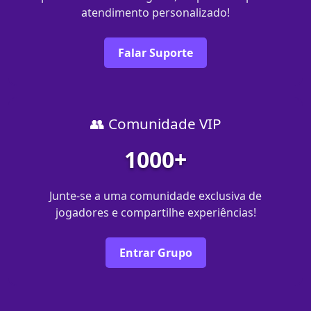
atendimento personalizado!
Falar Suporte
👥 Comunidade VIP
1000+
Junte-se a uma comunidade exclusiva de
jogadores e compartilhe experiências!
Entrar Grupo