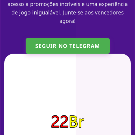
acesso a promoções incríveis e uma experiência
de jogo inigualável. Junte-se aos vencedores
agora!
SEGUIR NO TELEGRAM