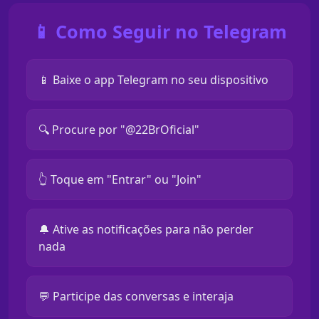
📱 Como Seguir no Telegram
📱 Baixe o app Telegram no seu dispositivo
🔍 Procure por "@22BrOficial"
👆 Toque em "Entrar" ou "Join"
🔔 Ative as notificações para não perder
nada
💬 Participe das conversas e interaja