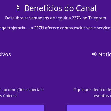
📱 Benefícios do Canal
Descubra as vantagens de seguir a 237N no Telegram
nga trajetória — a 237N oferece contas exclusivas e serviço
sivos
📢 Notí
m, promoções especiais
Fique por dentro d
s únicos!
eventos 