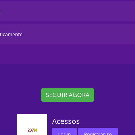
a
aticamente
SEGUIR AGORA
Acessos
Login
Registrar-se