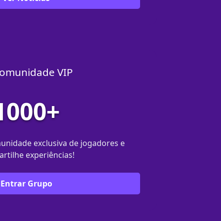
Comunidade VIP
1000+
unidade exclusiva de jogadores e
rtilhe experiências!
Entrar Grupo