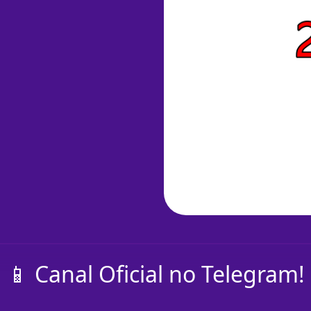
📱 Canal Oficial no Telegram!