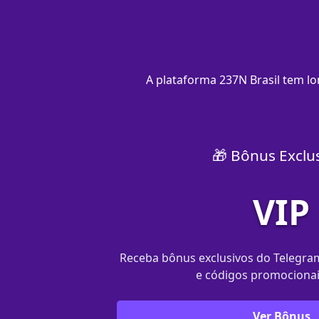
A plataforma 237N Brasil tem lo
🎁 Bônus Exclu
VIP
Receba bônus exclusivos do Telegra
e códigos promocionai
Ver Bônus