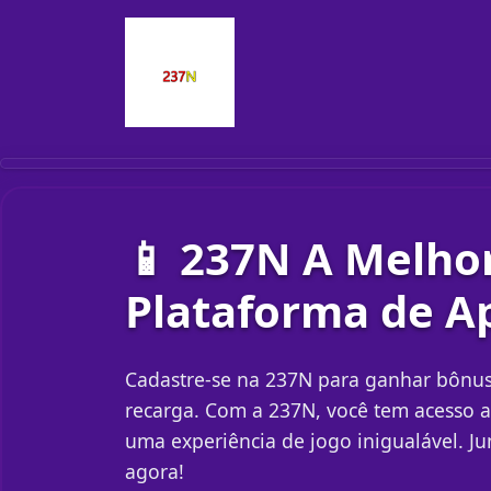
📱 237N A Melho
Plataforma de A
Cadastre-se na 237N para ganhar bônus
recarga. Com a 237N, você tem acesso a
uma experiência de jogo inigualável. J
agora!