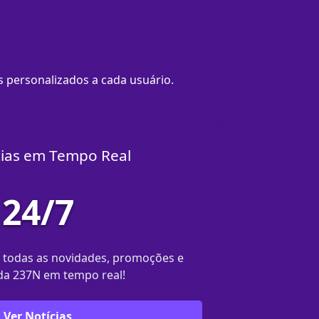
s personalizados a cada usuário.
cias em Tempo Real
24/7
e todas as novidades, promoções e
da 237N em tempo real!
Ver Notícias