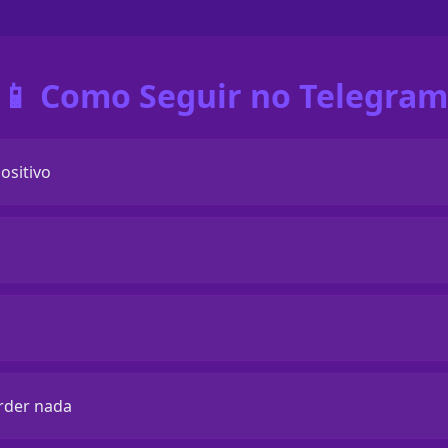
📱 Como Seguir no Telegram
ositivo
erder nada