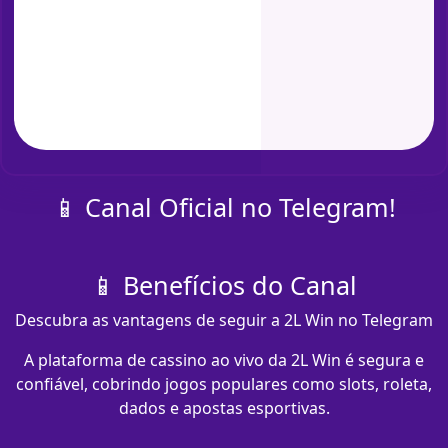
📱 Canal Oficial no Telegram!
📱 Benefícios do Canal
Descubra as vantagens de seguir a 2L Win no Telegram
A plataforma de cassino ao vivo da 2L Win é segura e
confiável, cobrindo jogos populares como slots, roleta,
dados e apostas esportivas.