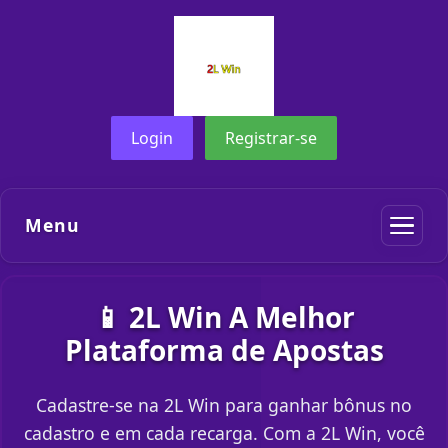
Login
Registrar-se
Menu
📱 2L Win A Melhor
Plataforma de Apostas
Cadastre-se na 2L Win para ganhar bônus no
cadastro e em cada recarga. Com a 2L Win, você