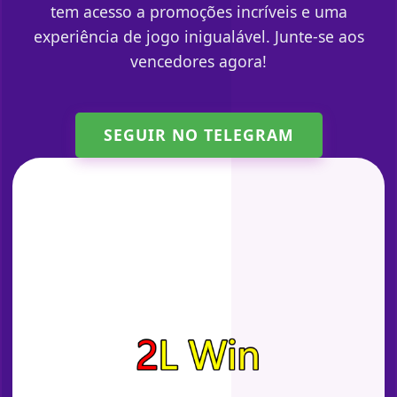
tem acesso a promoções incríveis e uma
experiência de jogo inigualável. Junte-se aos
vencedores agora!
SEGUIR NO TELEGRAM