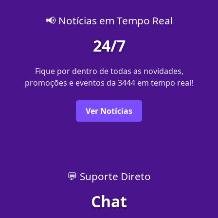
📢 Notícias em Tempo Real
24/7
Fique por dentro de todas as novidades,
promoções e eventos da 3444 em tempo real!
Ver Notícias
💬 Suporte Direto
Chat