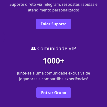
Suporte direto via Telegram, respostas rápidas e
atendimento personalizado!
Falar Suporte
👥 Comunidade VIP
1000+
Junte-se a uma comunidade exclusiva de
jogadores e compartilhe experiências!
Entrar Grupo