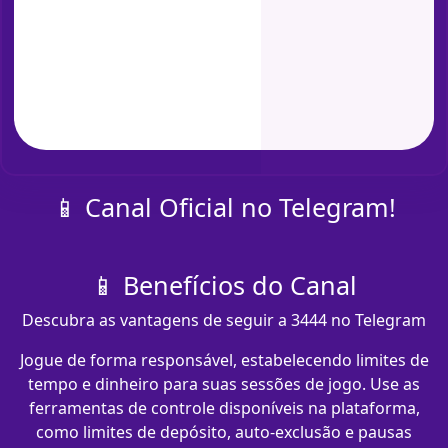
📱 Canal Oficial no Telegram!
📱 Benefícios do Canal
Descubra as vantagens de seguir a 3444 no Telegram
Jogue de forma responsável, estabelecendo limites de
tempo e dinheiro para suas sessões de jogo. Use as
ferramentas de controle disponíveis na plataforma,
como limites de depósito, auto-exclusão e pausas