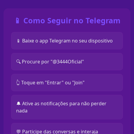
📱 Como Seguir no Telegram
📱 Baixe o app Telegram no seu dispositivo
🔍 Procure por "@3444Oficial"
👆 Toque em "Entrar" ou "Join"
🔔 Ative as notificações para não perder
nada
💬 Participe das conversas e interaja