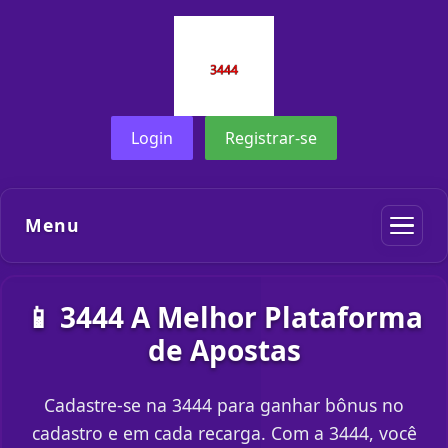
Login
Registrar-se
Menu
📱 3444 A Melhor Plataforma
de Apostas
Cadastre-se na 3444 para ganhar bônus no
cadastro e em cada recarga. Com a 3444, você