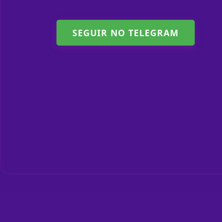
SEGUIR NO TELEGRAM