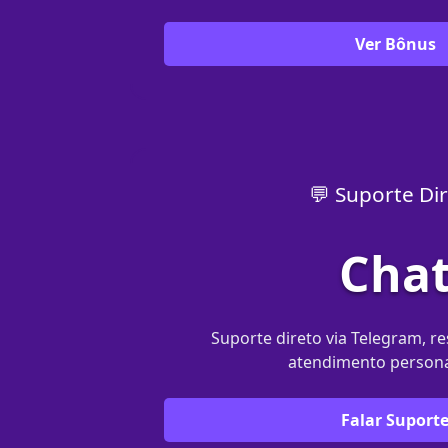
Ver Bônus
💬 Suporte Di
Cha
Suporte direto via Telegram, r
atendimento persona
Falar Suport