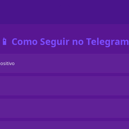
📱 Como Seguir no Telegram
ositivo