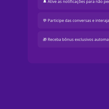
🔔 Ative as notificações para não p
💬 Participe das conversas e interaj
🎁 Receba bônus exclusivos autom