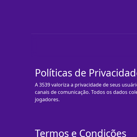
Políticas de Privacida
A 3539 valoriza a privacidade de seus usuá
canais de comunicação. Todos os dados cole
jogadores.
Termos e Condições