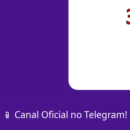
📱 Canal Oficial no Telegram!