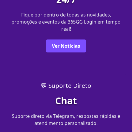
Fique por dentro de todas as novidades,
promoções e eventos da 365GG Login em tempo
real!
Ver Notícias
💬 Suporte Direto
Chat
Suporte direto via Telegram, respostas rápidas e
atendimento personalizado!