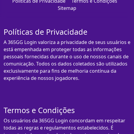
Políticas de Privacidade
Termos e Condições
Sitemap
Políticas de Privacidade
A 365GG Login valoriza a privacidade de seus usuários e
está empenhada em proteger todas as informações
pessoais fornecidas durante o uso de nossos canais de
comunicação. Todos os dados coletados são utilizados
exclusivamente para fins de melhoria contínua da
experiência de nossos jogadores.
Termos e Condições
Os usuários da 365GG Login concordam em respeitar
todas as regras e regulamentos estabelecidos. É