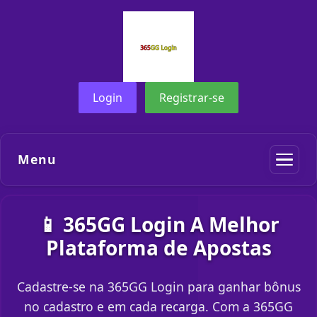
Login
Registrar-se
Menu
📱 365GG Login A Melhor
Plataforma de Apostas
Cadastre-se na 365GG Login para ganhar bônus
no cadastro e em cada recarga. Com a 365GG