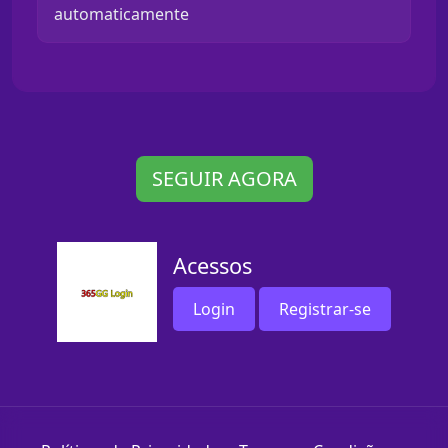
automaticamente
SEGUIR AGORA
Acessos
Login
Registrar-se