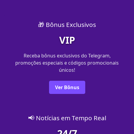
🎁 Bônus Exclusivos
VIP
Receba bônus exclusivos do Telegram,
promoções especiais e códigos promocionais
únicos!
Ver Bônus
📢 Notícias em Tempo Real
24/7