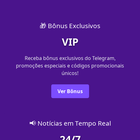
🎁 Bônus Exclusivos
VIP
Receba bônus exclusivos do Telegram,
promoções especiais e códigos promocionais
únicos!
Ver Bônus
📢 Notícias em Tempo Real
24/7