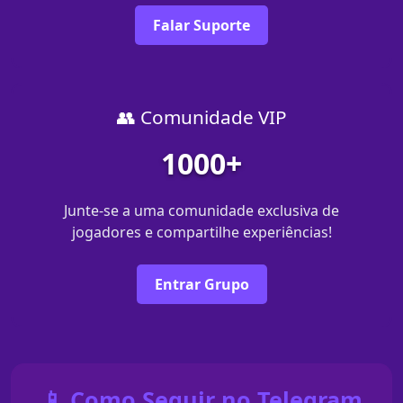
Falar Suporte
👥 Comunidade VIP
1000+
Junte-se a uma comunidade exclusiva de
jogadores e compartilhe experiências!
Entrar Grupo
📱 Como Seguir no Telegram