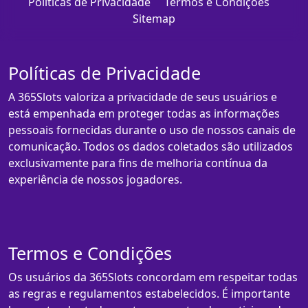
Políticas de Privacidade
Termos e Condições
Sitemap
Políticas de Privacidade
A 365Slots valoriza a privacidade de seus usuários e
está empenhada em proteger todas as informações
pessoais fornecidas durante o uso de nossos canais de
comunicação. Todos os dados coletados são utilizados
exclusivamente para fins de melhoria contínua da
experiência de nossos jogadores.
Termos e Condições
Os usuários da 365Slots concordam em respeitar todas
as regras e regulamentos estabelecidos. É importante