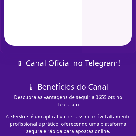
📱 Canal Oficial no Telegram!
📱 Benefícios do Canal
Descubra as vantagens de seguir a 365Slots no
Telegram
A 365Slots é um aplicativo de cassino móvel altamente
profissional e prático, oferecendo uma plataforma
segura e rápida para apostas online.