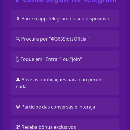
📱 Baixe o app Telegram no seu dispositivo
🔍 Procure por "@365SlotsOficial"
👆 Toque em "Entrar" ou "Join"
🔔 Ative as notificações para não perder
nada
💬 Participe das conversas e interaja
🎁 Receba bônus exclusivos