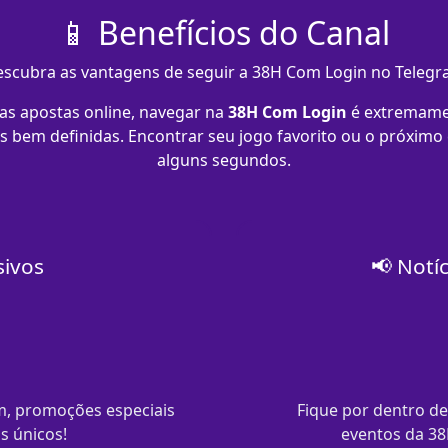
📱 Benefícios do Canal
scubra as vantagens de seguir a 38H Com Login no Teleg
s apostas online, navegar na
38H Com Login
é extremament
s bem definidas. Encontrar seu jogo favorito ou o próximo 
alguns segundos.
sivos
📢 Notí
m, promoções especiais
Fique por dentro d
s únicos!
eventos da 38