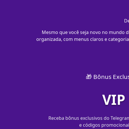
De
Mesmo que você seja novo no mundo da
organizada, com menus claros e categoria
🎁 Bônus Exclu
VIP
Receba bônus exclusivos do Telegra
e códigos promocionai