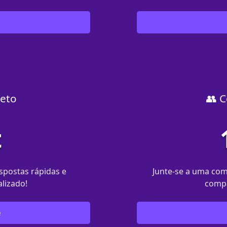
reto
👥 
t
espostas rápidas e
Junte-se a uma com
lizado!
compa
e