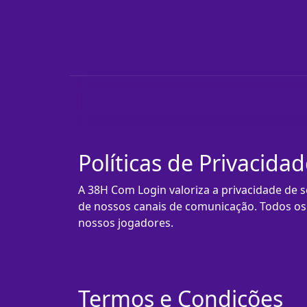
Políticas de Privacida
A 38H Com Login valoriza a privacidade de
de nossos canais de comunicação. Todos os 
nossos jogadores.
Termos e Condições