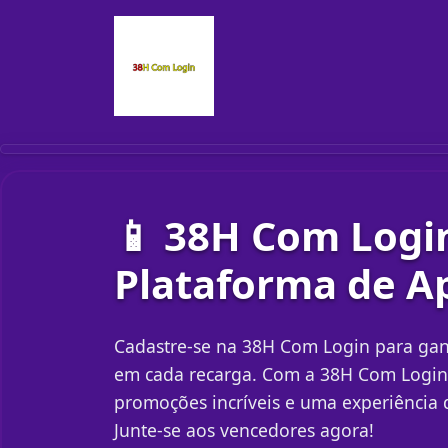
📱 38H Com Logi
Plataforma de A
Cadastre-se na 38H Com Login para gan
em cada recarga. Com a 38H Com Login,
promoções incríveis e uma experiência d
Junte-se aos vencedores agora!