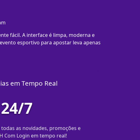
ram
e fácil. A interface é limpa, moderna e
evento esportivo para apostar leva apenas
cias em Tempo Real
24/7
e todas as novidades, promoções e
H Com Login em tempo real!