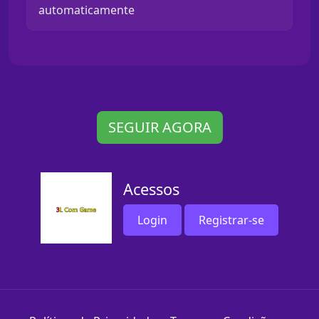
automaticamente
SEGUIR AGORA
Acessos
Login
Registrar-se