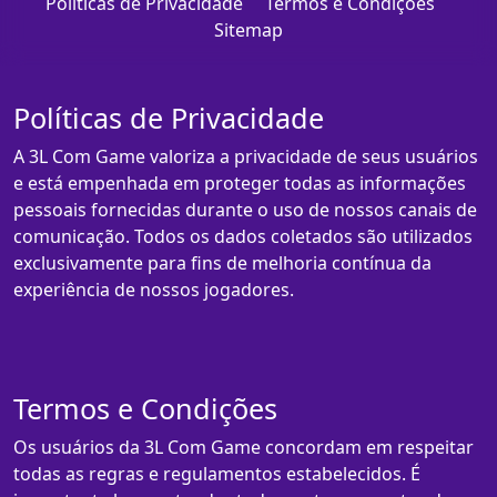
Políticas de Privacidade
Termos e Condições
Sitemap
Políticas de Privacidade
A 3L Com Game valoriza a privacidade de seus usuários
e está empenhada em proteger todas as informações
pessoais fornecidas durante o uso de nossos canais de
comunicação. Todos os dados coletados são utilizados
exclusivamente para fins de melhoria contínua da
experiência de nossos jogadores.
Termos e Condições
Os usuários da 3L Com Game concordam em respeitar
todas as regras e regulamentos estabelecidos. É