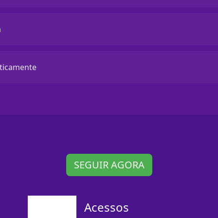
a
aticamente
SEGUIR AGORA
Acessos