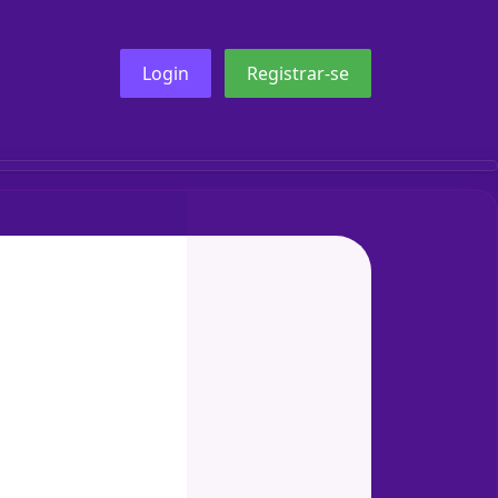
Login
Registrar-se