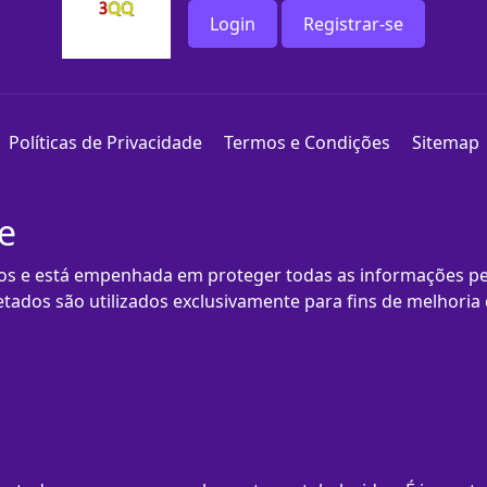
Login
Registrar-se
Políticas de Privacidade
Termos e Condições
Sitemap
de
rios e está empenhada em proteger todas as informações pe
tados são utilizados exclusivamente para fins de melhoria