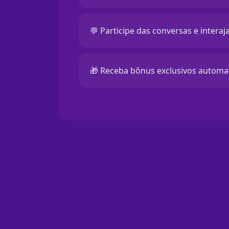
💬 Participe das conversas e interaj
🎁 Receba bônus exclusivos autom