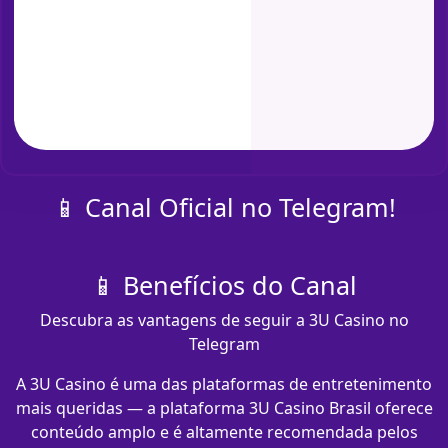
📱 Canal Oficial no Telegram!
📱 Benefícios do Canal
Descubra as vantagens de seguir a 3U Casino no
Telegram
A 3U Casino é uma das plataformas de entretenimento
mais queridas — a plataforma 3U Casino Brasil oferece
conteúdo amplo e é altamente recomendada pelos