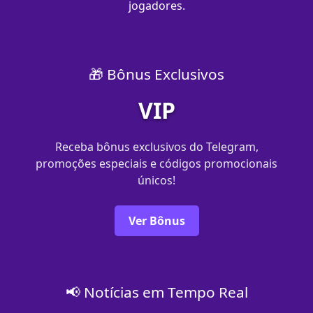
jogadores.
🎁 Bônus Exclusivos
VIP
Receba bônus exclusivos do Telegram,
promoções especiais e códigos promocionais
únicos!
Ver Bônus
📢 Notícias em Tempo Real