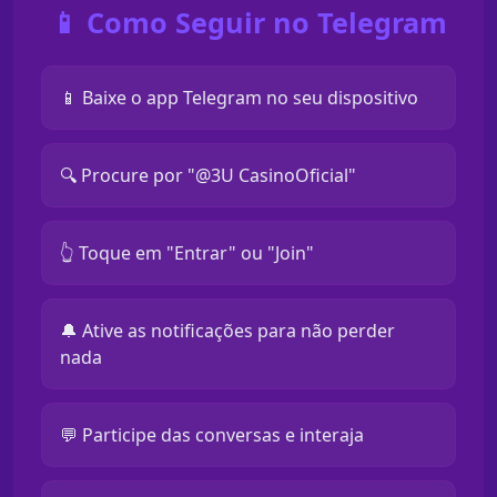
📱 Como Seguir no Telegram
📱 Baixe o app Telegram no seu dispositivo
🔍 Procure por "@3U CasinoOficial"
👆 Toque em "Entrar" ou "Join"
🔔 Ative as notificações para não perder
nada
💬 Participe das conversas e interaja