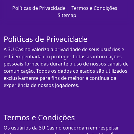
Políticas de Privacidade
Termos e Condições
Sitemap
Políticas de Privacidade
A 3U Casino valoriza a privacidade de seus usuários e
está empenhada em proteger todas as informações
pessoais fornecidas durante o uso de nossos canais de
comunicação. Todos os dados coletados são utilizados
exclusivamente para fins de melhoria contínua da
experiência de nossos jogadores.
Termos e Condições
Os usuários da 3U Casino concordam em respeitar