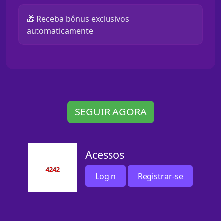
🎁 Receba bônus exclusivos
automaticamente
SEGUIR AGORA
Acessos
Login
Registrar-se