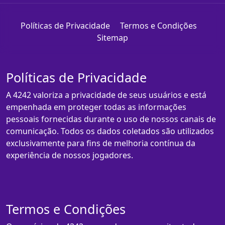
Políticas de Privacidade
Termos e Condições
Sitemap
Políticas de Privacidade
A 4242 valoriza a privacidade de seus usuários e está
empenhada em proteger todas as informações
pessoais fornecidas durante o uso de nossos canais de
comunicação. Todos os dados coletados são utilizados
exclusivamente para fins de melhoria contínua da
experiência de nossos jogadores.
Termos e Condições