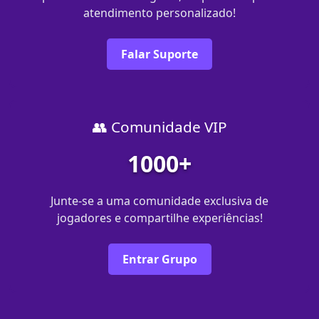
atendimento personalizado!
Falar Suporte
👥 Comunidade VIP
1000+
Junte-se a uma comunidade exclusiva de
jogadores e compartilhe experiências!
Entrar Grupo