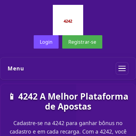
Login
Registrar-se
Menu
📱 4242 A Melhor Plataforma
de Apostas
Cadastre-se na 4242 para ganhar bônus no
cadastro e em cada recarga. Com a 4242, você