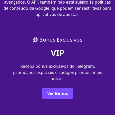
avançados. O APK também não está sujeito às políticas
de conteúdo da Google, que podem ser restritivas para
aplicativos de apostas.
🎁 Bônus Exclusivos
VIP
Receba bônus exclusivos do Telegram,
promoções especiais e códigos promocionais
únicos!
Ver Bônus