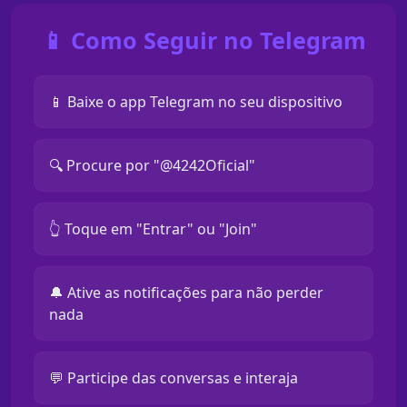
📱 Como Seguir no Telegram
📱 Baixe o app Telegram no seu dispositivo
🔍 Procure por "@4242Oficial"
👆 Toque em "Entrar" ou "Join"
🔔 Ative as notificações para não perder
nada
💬 Participe das conversas e interaja