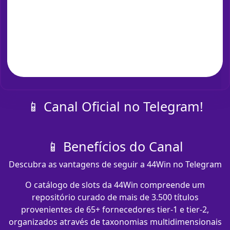
📱 Canal Oficial no Telegram!
📱 Benefícios do Canal
Descubra as vantagens de seguir a 44Win no Telegram
O catálogo de slots da 44Win compreende um
repositório curado de mais de 3.500 títulos
provenientes de 65+ fornecedores tier-1 e tier-2,
organizados através de taxonomias multidimensionais