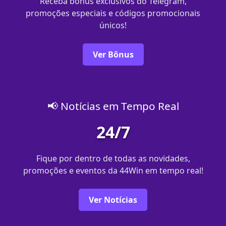
Receba bônus exclusivos do Telegram,
promoções especiais e códigos promocionais
únicos!
Ver Bônus
📢 Notícias em Tempo Real
24/7
Fique por dentro de todas as novidades,
promoções e eventos da 44Win em tempo real!
Ver Notícias