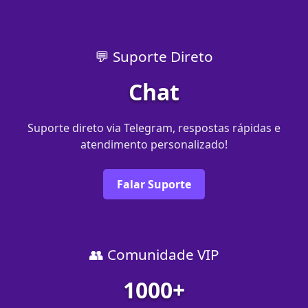
💬 Suporte Direto
Chat
Suporte direto via Telegram, respostas rápidas e
atendimento personalizado!
Falar Suporte
👥 Comunidade VIP
1000+