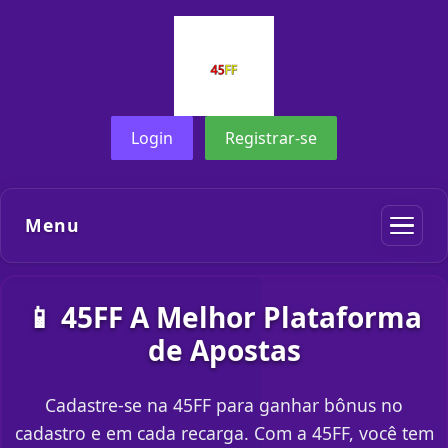
Login
Registrar-se
Menu
📱 45FF A Melhor Plataforma
de Apostas
Cadastre-se na 45FF para ganhar bônus no
cadastro e em cada recarga. Com a 45FF, você tem