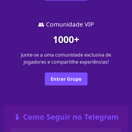
👥 Comunidade VIP
1000+
Junte-se a uma comunidade exclusiva de
jogadores e compartilhe experiências!
Entrar Grupo
📱 Como Seguir no Telegram