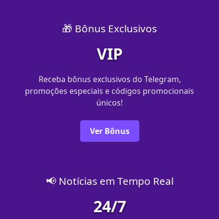
🎁 Bônus Exclusivos
VIP
Receba bônus exclusivos do Telegram,
promoções especiais e códigos promocionais
únicos!
Ver Bônus
📢 Notícias em Tempo Real
24/7