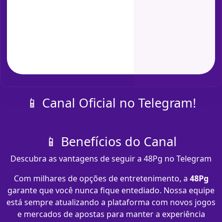
📱 Canal Oficial no Telegram!
📱 Benefícios do Canal
Descubra as vantagens de seguir a 48Pg no Telegram
Com milhares de opções de entretenimento, a
48Pg
garante que você nunca fique entediado. Nossa equipe
está sempre atualizando a plataforma com novos jogos
e mercados de apostas para manter a experiência