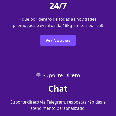
24/7
Fique por dentro de todas as novidades,
promoções e eventos da 48Pg em tempo real!
Ver Notícias
💬 Suporte Direto
Chat
Suporte direto via Telegram, respostas rápidas e
atendimento personalizado!