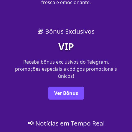
fresca e emocionante.
🎁 Bônus Exclusivos
VIP
Receba bônus exclusivos do Telegram,
promoções especiais e códigos promocionais
únicos!
Ver Bônus
📢 Notícias em Tempo Real