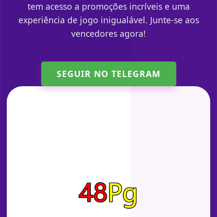
tem acesso a promoções incríveis e uma
experiência de jogo inigualável. Junte-se aos
vencedores agora!
SEGUIR NO TELEGRAM