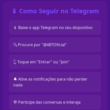
📱 Como Seguir no Telegram
📱 Baixe o app Telegram no seu dispositivo
🔍 Procure por "@48TOficial"
👆 Toque em "Entrar" ou "Join"
🔔 Ative as notificações para não perder
nada
💬 Participe das conversas e interaja