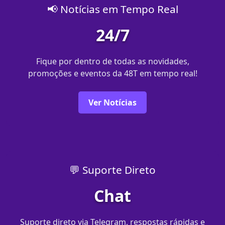
📢 Notícias em Tempo Real
24/7
Fique por dentro de todas as novidades,
promoções e eventos da 48T em tempo real!
Ver Notícias
💬 Suporte Direto
Chat
Suporte direto via Telegram, respostas rápidas e