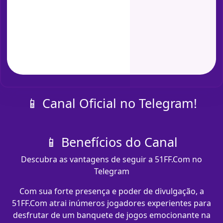
📱 Canal Oficial no Telegram!
📱 Benefícios do Canal
Descubra as vantagens de seguir a 51FF.Com no
Telegram
Com sua forte presença e poder de divulgação, a
51FF.Com atrai inúmeros jogadores experientes para
desfrutar de um banquete de jogos emocionante na