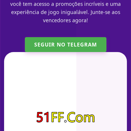
você tem acesso a promoções incríveis e uma
experiência de jogo inigualável. Junte-se aos
vencedores agora!
SEGUIR NO TELEGRAM