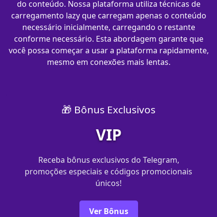
do conteúdo. Nossa plataforma utiliza técnicas de
carregamento lazy que carregam apenas o conteúdo
necessário inicialmente, carregando o restante
conforme necessário. Esta abordagem garante que
você possa começar a usar a plataforma rapidamente,
mesmo em conexões mais lentas.
🎁 Bônus Exclusivos
VIP
Receba bônus exclusivos do Telegram,
promoções especiais e códigos promocionais
únicos!
Ver Bônus