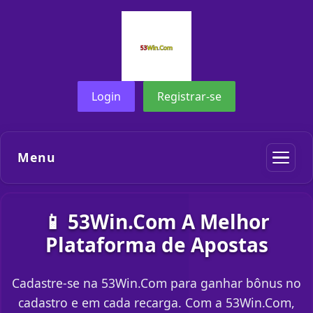
Login
Registrar-se
Menu
📱 53Win.Com A Melhor
Plataforma de Apostas
Cadastre-se na 53Win.Com para ganhar bônus no
cadastro e em cada recarga. Com a 53Win.Com,