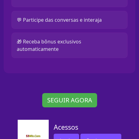
💬 Participe das conversas e interaja
🎁 Receba bônus exclusivos
automaticamente
SEGUIR AGORA
Acessos