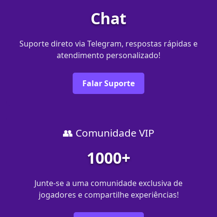
Chat
Suporte direto via Telegram, respostas rápidas e
atendimento personalizado!
Falar Suporte
👥 Comunidade VIP
1000+
Junte-se a uma comunidade exclusiva de
jogadores e compartilhe experiências!