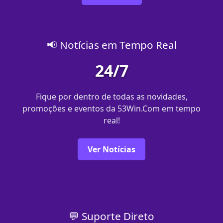
📢 Notícias em Tempo Real
24/7
Fique por dentro de todas as novidades,
promoções e eventos da 53Win.Com em tempo
real!
Ver Notícias
💬 Suporte Direto