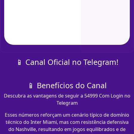
📱 Canal Oficial no Telegram!
📱 Benefícios do Canal
Descubra as vantagens de seguir a 54999 Com Login no
Telegram
Esses números reforçam um cenário típico de domínio
técnico do Inter Miami, mas com resistência defensiva
do Nashville, resultando em jogos equilibrados e de