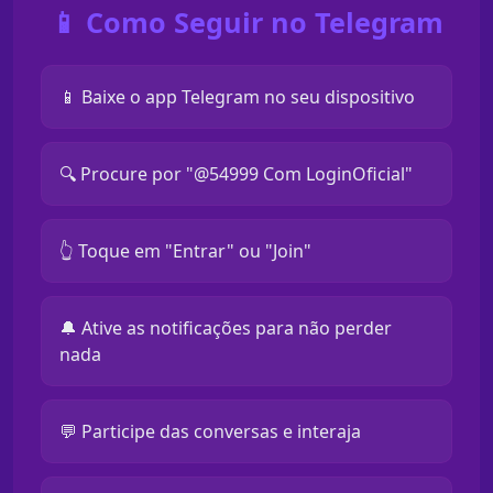
📱 Como Seguir no Telegram
📱 Baixe o app Telegram no seu dispositivo
🔍 Procure por "@54999 Com LoginOficial"
👆 Toque em "Entrar" ou "Join"
🔔 Ative as notificações para não perder
nada
💬 Participe das conversas e interaja