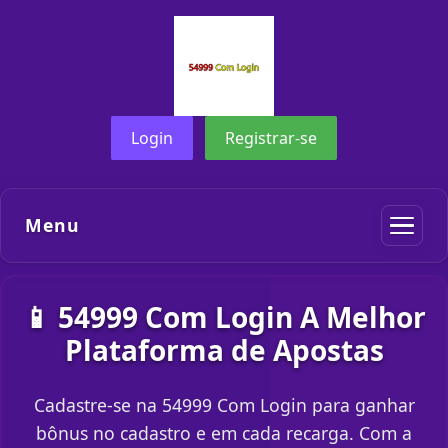
Login
Registrar-se
Menu
📱 54999 Com Login A Melhor
Plataforma de Apostas
Cadastre-se na 54999 Com Login para ganhar
bônus no cadastro e em cada recarga. Com a