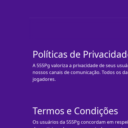
Políticas de Privacida
A 555Pg valoriza a privacidade de seus usu
nossos canais de comunicação. Todos os dad
jogadores.
Termos e Condições
Os usuários da 555Pg concordam em respeita