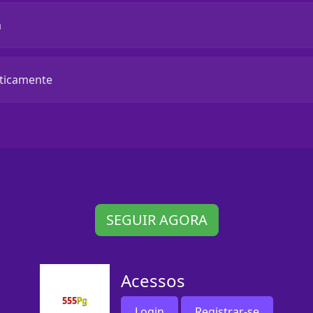
a
aticamente
SEGUIR AGORA
Acessos
Login
Registrar-se