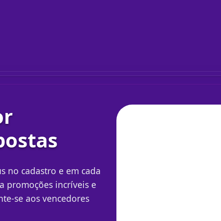
or
postas
s no cadastro e em cada
a promoções incríveis e
unte-se aos vencedores