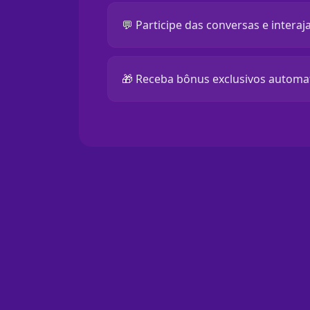
💬 Participe das conversas e interaj
🎁 Receba bônus exclusivos autom