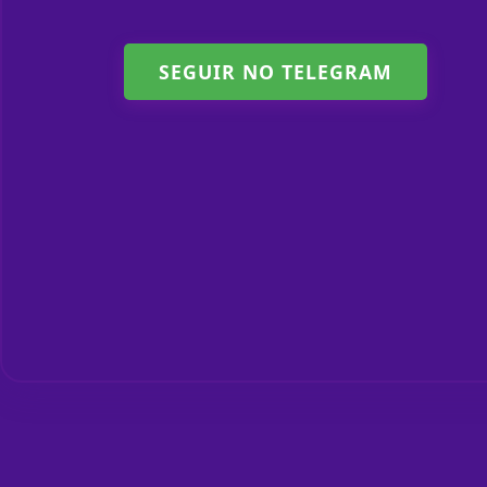
SEGUIR NO TELEGRAM