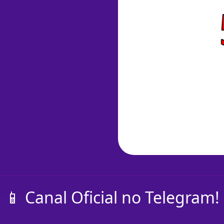
📱 Canal Oficial no Telegram!