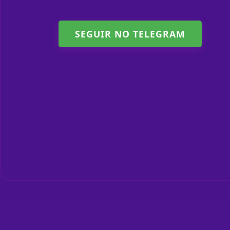
SEGUIR NO TELEGRAM