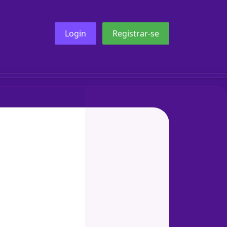
Login
Registrar-se