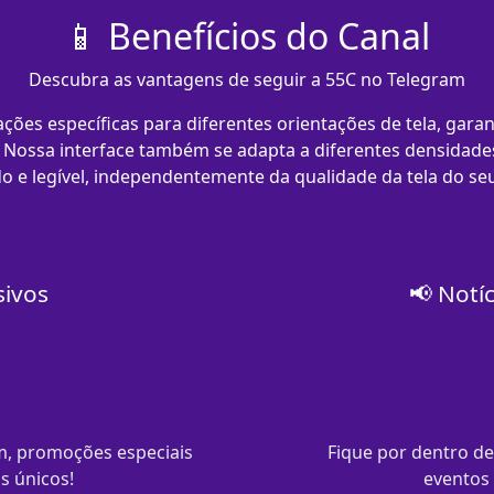
📱 Benefícios do Canal
Descubra as vantagens de seguir a 55C no Telegram
ções específicas para diferentes orientações de tela, gara
Nossa interface também se adapta a diferentes densidades 
o e legível, independentemente da qualidade da tela do seu
sivos
📢 Notí
m, promoções especiais
Fique por dentro d
s únicos!
eventos