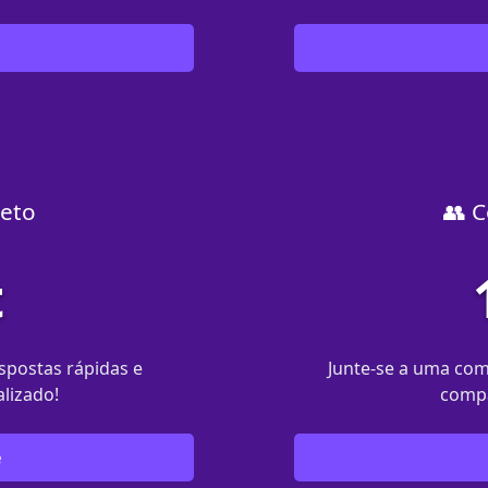
reto
👥 
t
espostas rápidas e
Junte-se a uma com
lizado!
compa
e