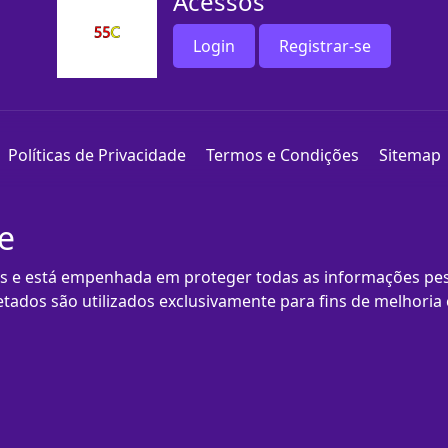
Acessos
Login
Registrar-se
Políticas de Privacidade
Termos e Condições
Sitemap
de
ios e está empenhada em proteger todas as informações pe
tados são utilizados exclusivamente para fins de melhoria