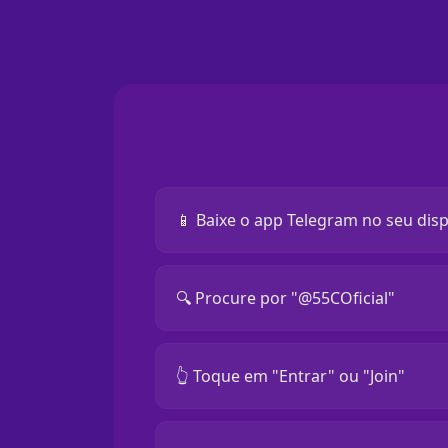
📱 Baixe o app Telegram no seu disp
🔍 Procure por "@55COficial"
👆 Toque em "Entrar" ou "Join"