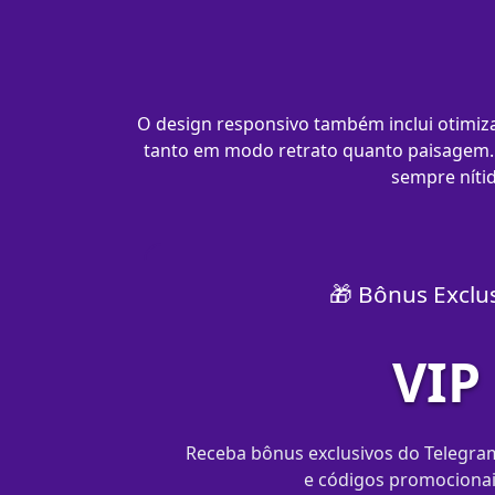
O design responsivo também inclui otimiza
tanto em modo retrato quanto paisagem. 
sempre nítid
🎁 Bônus Exclu
VIP
Receba bônus exclusivos do Telegra
e códigos promocionai