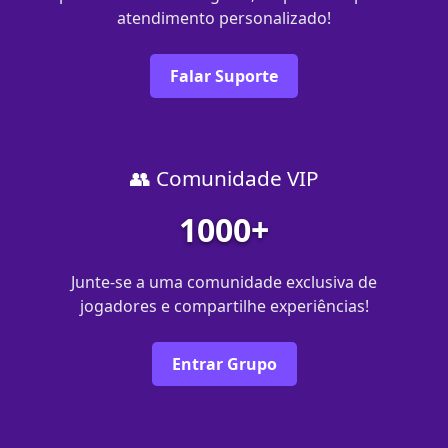
atendimento personalizado!
Falar Suporte
👥 Comunidade VIP
1000+
Junte-se a uma comunidade exclusiva de
jogadores e compartilhe experiências!
Entrar Grupo