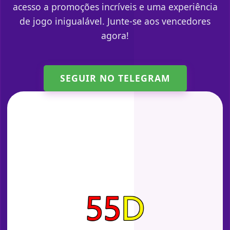
acesso a promoções incríveis e uma experiência
de jogo inigualável. Junte-se aos vencedores
agora!
SEGUIR NO TELEGRAM