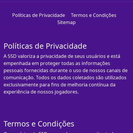
Políticas de Privacidade
Termos e Condições
Sitemap
Políticas de Privacidade
A 55D valoriza a privacidade de seus usuários e está
empenhada em proteger todas as informações
pessoais fornecidas durante o uso de nossos canais de
comunicação. Todos os dados coletados são utilizados
exclusivamente para fins de melhoria contínua da
experiência de nossos jogadores.
Termos e Condições