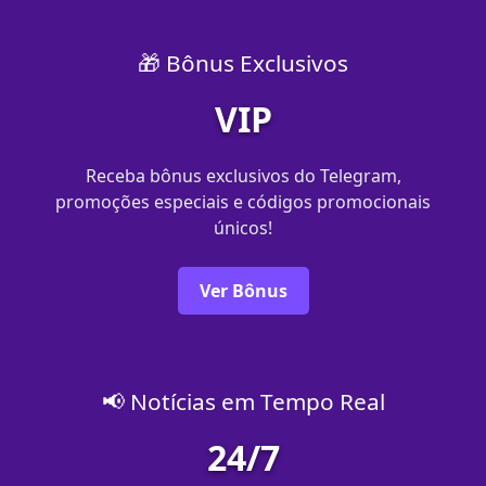
🎁 Bônus Exclusivos
VIP
Receba bônus exclusivos do Telegram,
promoções especiais e códigos promocionais
únicos!
Ver Bônus
📢 Notícias em Tempo Real
24/7