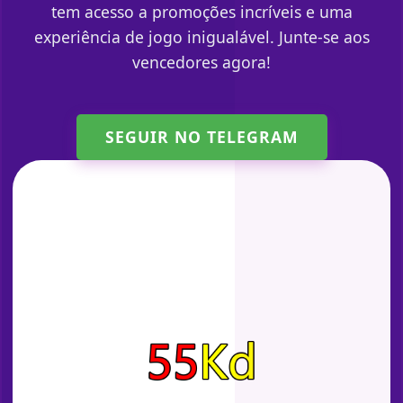
tem acesso a promoções incríveis e uma
experiência de jogo inigualável. Junte-se aos
vencedores agora!
SEGUIR NO TELEGRAM