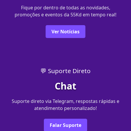
Fique por dentro de todas as novidades,
promoções e eventos da 55Kd em tempo real!
Ver Notícias
💬 Suporte Direto
Chat
Suporte direto via Telegram, respostas rápidas e
atendimento personalizado!
Falar Suporte