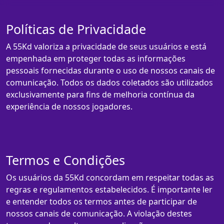
Políticas de Privacidade
A 55Kd valoriza a privacidade de seus usuários e está
empenhada em proteger todas as informações
pessoais fornecidas durante o uso de nossos canais de
comunicação. Todos os dados coletados são utilizados
exclusivamente para fins de melhoria contínua da
experiência de nossos jogadores.
Termos e Condições
Os usuários da 55Kd concordam em respeitar todas as
regras e regulamentos estabelecidos. É importante ler
e entender todos os termos antes de participar de
nossos canais de comunicação. A violação destes