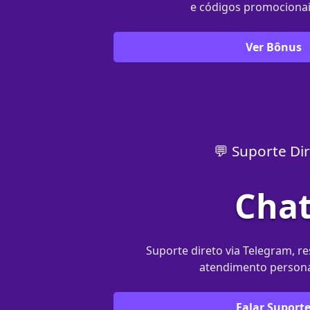
e códigos promocionai
Ver Bônus
💬 Suporte Di
Cha
Suporte direto via Telegram, r
atendimento persona
Falar Suport