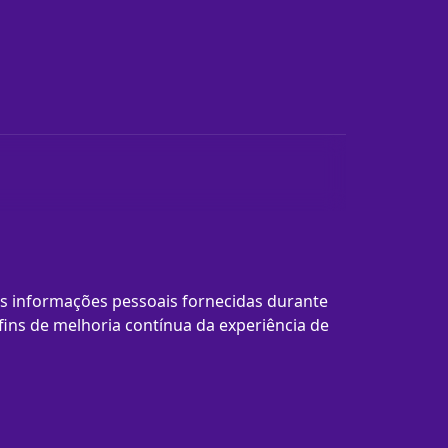
s informações pessoais fornecidas durante
fins de melhoria contínua da experiência de