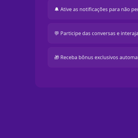
🔔 Ative as notificações para não p
💬 Participe das conversas e interaj
🎁 Receba bônus exclusivos autom