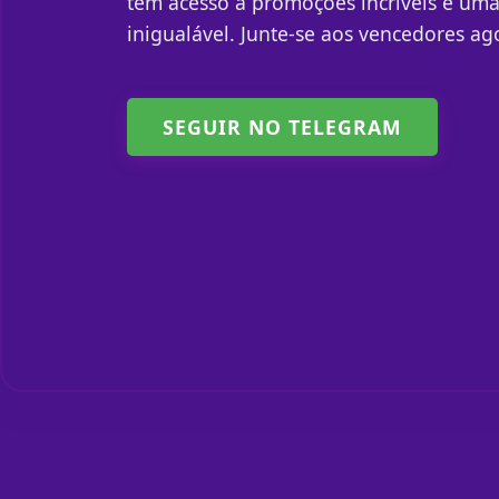
tem acesso a promoções incríveis e uma
inigualável. Junte-se aos vencedores ag
SEGUIR NO TELEGRAM