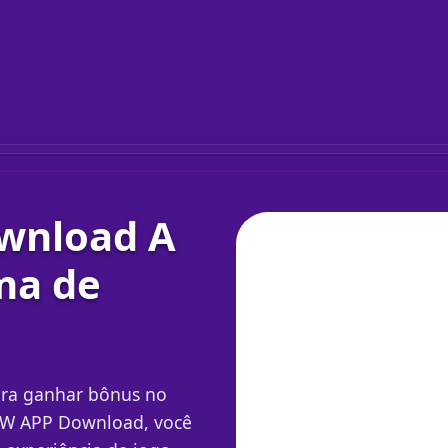
wnload A
ma de
ra ganhar bônus no
WW APP Download, você