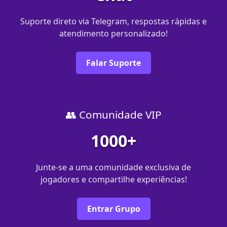
Suporte direto via Telegram, respostas rápidas e
atendimento personalizado!
Falar Suporte
👥 Comunidade VIP
1000+
Junte-se a uma comunidade exclusiva de
jogadores e compartilhe experiências!
Entrar Grupo