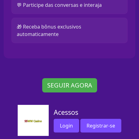
💬 Participe das conversas e interaja
🎁 Receba bônus exclusivos
automaticamente
SEGUIR AGORA
Acessos
Login
Registrar-se