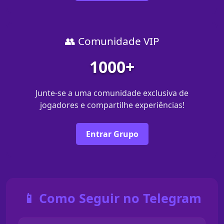
👥 Comunidade VIP
1000+
Junte-se a uma comunidade exclusiva de
jogadores e compartilhe experiências!
Entrar Grupo
📱 Como Seguir no Telegram