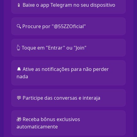
📱 Baixe o app Telegram no seu dispositivo
🔍 Procure por "@55ZZOficial"
👆 Toque em "Entrar" ou "Join"
🔔 Ative as notificações para não perder
nada
💬 Participe das conversas e interaja
🎁 Receba bônus exclusivos
automaticamente