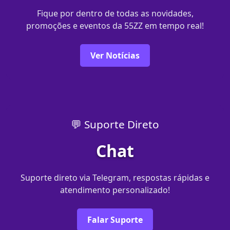
Fique por dentro de todas as novidades,
promoções e eventos da 55ZZ em tempo real!
Ver Notícias
💬 Suporte Direto
Chat
Suporte direto via Telegram, respostas rápidas e
atendimento personalizado!
Falar Suporte