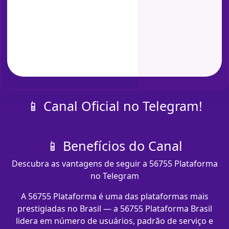
📱 Canal Oficial no Telegram!
📱 Benefícios do Canal
Descubra as vantagens de seguir a 56755 Plataforma
no Telegram
A 56755 Plataforma é uma das plataformas mais
prestigiadas no Brasil — a 56755 Plataforma Brasil
lidera em número de usuários, padrão de serviço e