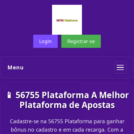
Login
Registrar-se
Menu
📱 56755 Plataforma A Melhor
Plataforma de Apostas
Cadastre-se na 56755 Plataforma para ganhar
bônus no cadastro e em cada recarga. Com a