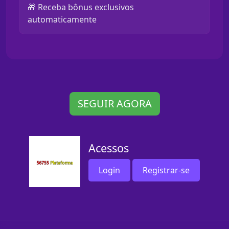
🎁 Receba bônus exclusivos
automaticamente
SEGUIR AGORA
Acessos
Login
Registrar-se