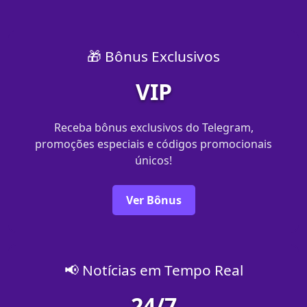
🎁 Bônus Exclusivos
VIP
Receba bônus exclusivos do Telegram,
promoções especiais e códigos promocionais
únicos!
Ver Bônus
📢 Notícias em Tempo Real
24/7