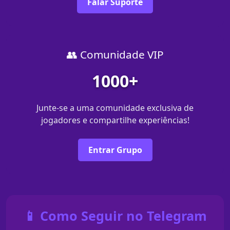
Falar Suporte
👥 Comunidade VIP
1000+
Junte-se a uma comunidade exclusiva de
jogadores e compartilhe experiências!
Entrar Grupo
📱 Como Seguir no Telegram