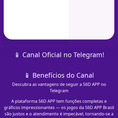
📱 Canal Oficial no Telegram!
📱 Benefícios do Canal
Descubra as vantagens de seguir a 56D APP no
Telegram
A plataforma 56D APP tem funções completas e
gráficos impressionantes — os jogos da 56D APP Brasil
são justos e o atendimento é impecável, tornando-se a