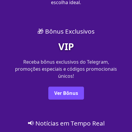
escolha ideal.
🎁 Bônus Exclusivos
VIP
Receba bônus exclusivos do Telegram,
promoções especiais e códigos promocionais
únicos!
Ver Bônus
📢 Notícias em Tempo Real