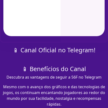
📱 Canal Oficial no Telegram!
📱 Benefícios do Canal
Descubra as vantagens de seguir a 56F no Telegram
Mesmo com o avanço dos gráficos e das tecnologias de
jogos, os continuam encantando jogadores ao redor do
mundo por sua facilidade, nostalgia e recompensas
rápidas.