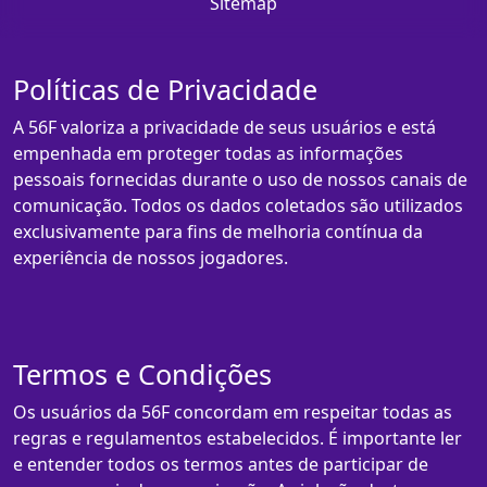
Sitemap
Políticas de Privacidade
A 56F valoriza a privacidade de seus usuários e está
empenhada em proteger todas as informações
pessoais fornecidas durante o uso de nossos canais de
comunicação. Todos os dados coletados são utilizados
exclusivamente para fins de melhoria contínua da
experiência de nossos jogadores.
Termos e Condições
Os usuários da 56F concordam em respeitar todas as
regras e regulamentos estabelecidos. É importante ler
e entender todos os termos antes de participar de