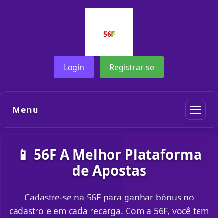
Login
Registrar-se
Menu
📱 56F A Melhor Plataforma
de Apostas
Cadastre-se na 56F para ganhar bônus no
cadastro e em cada recarga. Com a 56F, você tem