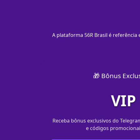
A plataforma 56R Brasil é referência 
🎁 Bônus Exclu
VIP
Receba bônus exclusivos do Telegra
e códigos promocionai