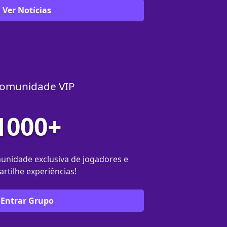
Ver Notícias
Comunidade VIP
1000+
unidade exclusiva de jogadores e
rtilhe experiências!
Entrar Grupo