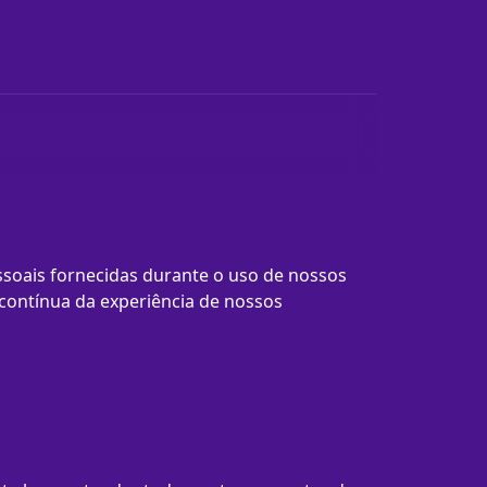
ssoais fornecidas durante o uso de nossos
 contínua da experiência de nossos