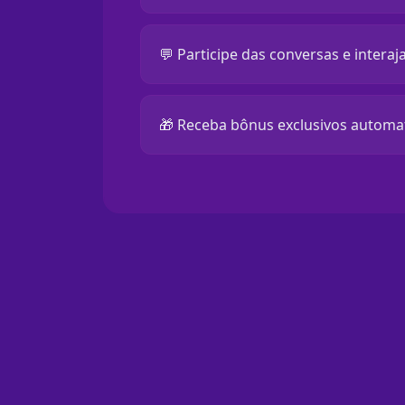
💬 Participe das conversas e interaj
🎁 Receba bônus exclusivos autom