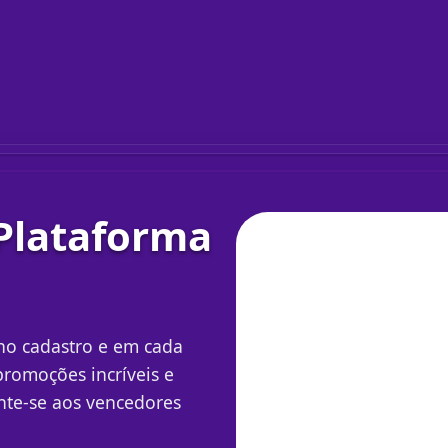
 Plataforma
no cadastro e em cada
promoções incríveis e
unte-se aos vencedores