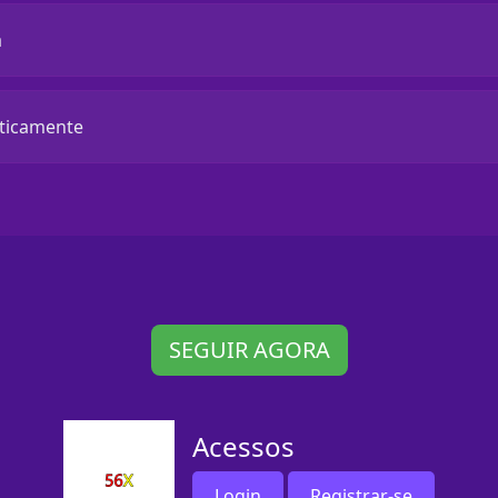
a
aticamente
SEGUIR AGORA
Acessos
Login
Registrar-se