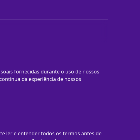
ssoais fornecidas durante o uso de nossos
 contínua da experiência de nossos
te ler e entender todos os termos antes de