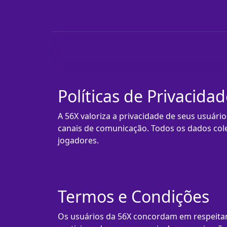
Políticas de Privacida
A 56X valoriza a privacidade de seus usuár
canais de comunicação. Todos os dados cole
jogadores.
Termos e Condições
Os usuários da 56X concordam em respeitar 