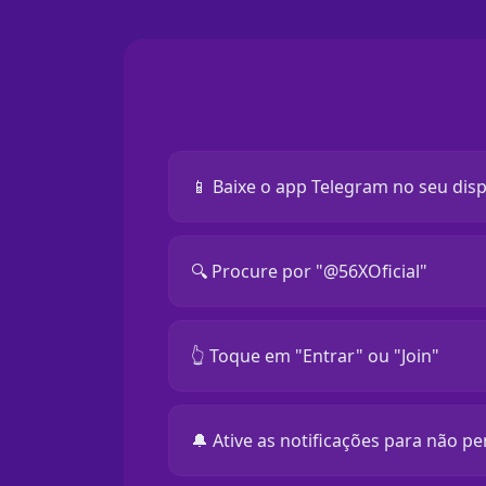
📱 Baixe o app Telegram no seu disp
🔍 Procure por "@56XOficial"
👆 Toque em "Entrar" ou "Join"
🔔 Ative as notificações para não p