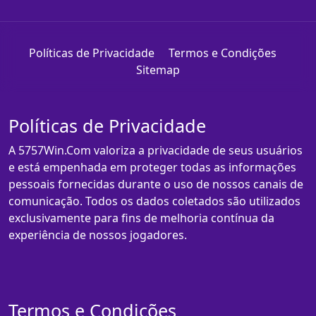
Políticas de Privacidade
Termos e Condições
Sitemap
Políticas de Privacidade
A 5757Win.Com valoriza a privacidade de seus usuários
e está empenhada em proteger todas as informações
pessoais fornecidas durante o uso de nossos canais de
comunicação. Todos os dados coletados são utilizados
exclusivamente para fins de melhoria contínua da
experiência de nossos jogadores.
Termos e Condições