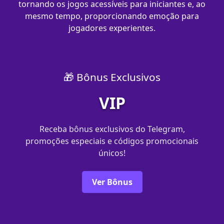
tornando os jogos acessíveis para iniciantes e, ao
mesmo tempo, proporcionando emoção para
jogadores experientes.
🎁 Bônus Exclusivos
VIP
Receba bônus exclusivos do Telegram,
promoções especiais e códigos promocionais
únicos!
Ver Bônus