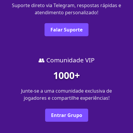
Suporte direto via Telegram, respostas rápidas e
atendimento personalizado!
Falar Suporte
👥 Comunidade VIP
1000+
Junte-se a uma comunidade exclusiva de
jogadores e compartilhe experiências!
Entrar Grupo