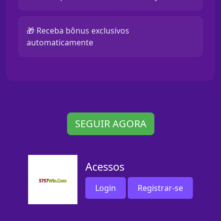
🎁 Receba bônus exclusivos
automaticamente
SEGUIR AGORA
Acessos
Login
Registrar-se