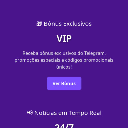
🎁 Bônus Exclusivos
VIP
Receba bônus exclusivos do Telegram,
promoções especiais e códigos promocionais
únicos!
Ver Bônus
📢 Notícias em Tempo Real
24/7