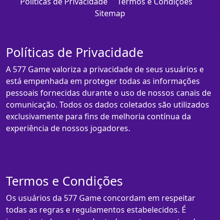
Políticas de Privacidade
Termos e Condições
Sitemap
Políticas de Privacidade
A 577 Game valoriza a privacidade de seus usuários e
está empenhada em proteger todas as informações
pessoais fornecidas durante o uso de nossos canais de
comunicação. Todos os dados coletados são utilizados
exclusivamente para fins de melhoria contínua da
experiência de nossos jogadores.
Termos e Condições
Os usuários da 577 Game concordam em respeitar
todas as regras e regulamentos estabelecidos. É