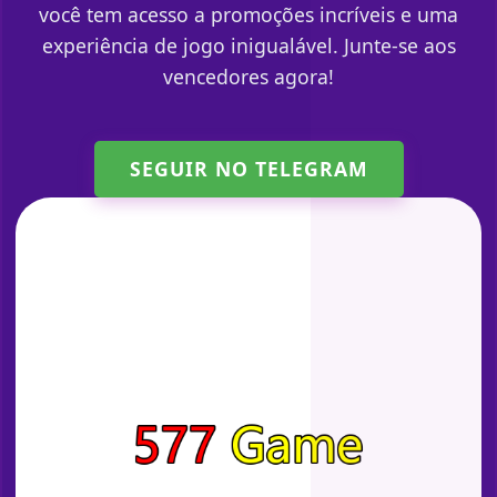
você tem acesso a promoções incríveis e uma
experiência de jogo inigualável. Junte-se aos
vencedores agora!
SEGUIR NO TELEGRAM